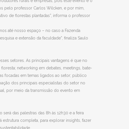
rodutores rurais e empresas, pois este evento é o
s pelo professor Carlos Wilcken, e por mim,
vo de florestas plantadas”, informa o professor
zemos até nosso espaço – no caso a Fazenda
squisa e extensão da faculdade”, finaliza Saulo
ses setores. As principais vantagens é que no
floresta; networking em debates, meetings, bate-
as focadas em temas ligados ao setor; público
pação dos principais especialistas do setor no
tual, por meio da transmissão do evento em
 será das palestras das 8h às 12h30 e a feira
estrutura completa, para explorar insights, fazer
ustentabilidade.