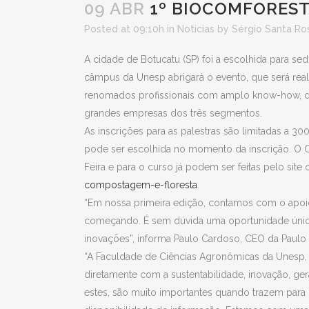
09 ABR
1º BIOCOMFOREST
Posted at 09:10h
in
Noticias
by
Sérgio Santa Ro
A cidade de Botucatu (SP) foi a escolhida para s
câmpus da Unesp abrigará o evento, que será real
renomados profissionais com amplo know-how, de
grandes empresas dos três segmentos.
As inscrições para as palestras são limitadas a 30
pode ser escolhida no momento da inscrição. O Cu
Feira e para o curso já podem ser feitas pelo site o
compostagem-e-floresta
.
“Em nossa primeira edição, contamos com o apoio
começando. É sem dúvida uma oportunidade única,
inovações”, informa Paulo Cardoso, CEO da Paul
“A Faculdade de Ciências Agronômicas da Unesp, v
diretamente com a sustentabilidade, inovação, g
estes, são muito importantes quando trazem para 