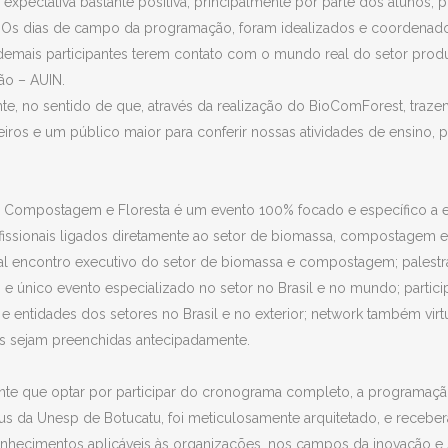
pectativa bastante positiva, principalmente por parte dos alunos, p
A. Os dias de campo da programação, foram idealizados e coordenado
mais participantes terem contato com o mundo real do setor produti
ão – AUIN.
nte, no sentido de que, através da realização do BioComForest, tra
ros e um público maior para conferir nossas atividades de ensino, pe
, Compostagem e Floresta é um evento 100% focado e específico a es
ofissionais ligados diretamente ao setor de biomassa, compostagem e 
ipal encontro executivo do setor de biomassa e compostagem; palestr
o e único evento especializado no setor no Brasil e no mundo; partici
 e entidades dos setores no Brasil e no exterior; network também vir
gas sejam preenchidas antecipadamente.
ipante que optar por participar do cronograma completo, a programação
s da Unesp de Botucatu, foi meticulosamente arquitetado, e receberá 
hecimentos aplicáveis às organizações, nos campos da inovação e s