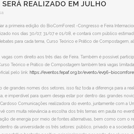
 SERÁ REALIZADO EM JULHO
sa
ediar a primeira edição do BioComForest -Congresso e Feira Internac
izado nos dias 30/07, 31/07 e 01/08, e contará com público estimad
bates para cada tema, Curso Teórico e Prático de Compostagem, al
0 vagas com direito aos três dias de Feira. Também é possível partic
rso Teórico e Prático de Compostagem também terá vagas limitadas a
ficial pelo link:
https://eventos.fepaf.org.br/evento/ev96–biocomfore
 de grandes nomes dos setores, isso faz toda a diferença para a re
 e imperdível para quem deseja estar por dentro das grandes novid
o Cardoso Comunicações realizadora do evento, juntamente com a U
ê com muita relevância a escolha dos três temas em pauta no evento
eração de energia por meio de fontes alternativas, bem como com o 
dentro da universidade os três setores: público, privado e a socied