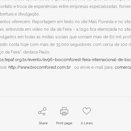
ntato e troca de experiências entre empresas especializadas, forne
bertura e divulgação.
tos oferecem. Reportagem em texto no site Mais Floresta e no site
, entrevista em vídeo no dia da Feira – a logo fica eternizada no sit
lgados em todas as mídias sociais que somam mais de 60 mil profis
dIn conta hoje com mais de 35.000 seguidores com cerca de 100 mi
 da Feira”, destaca Paulo.
tos.fepaf.org.br/evento/ev96–biocomforest-feira-internacional-de-
esse:
http://www.biocomforest.com.br
, ou envie e-mail para:
comerci
Share
Print page
0
Likes