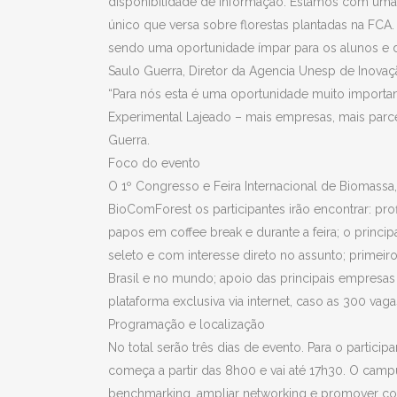
disponibilidade de informação. Estamos com uma ex
único que versa sobre florestas plantadas na FC
sendo uma oportunidade ímpar para os alunos e de
Saulo Guerra, Diretor da Agencia Unesp de Inovaç
“Para nós esta é uma oportunidade muito importa
Experimental Lajeado – mais empresas, mais parcei
Guerra.
Foco do evento
O 1º Congresso e Feira Internacional de Biomassa
BioComForest os participantes irão encontrar: pr
papos em coffee break e durante a feira; o princ
seleto e com interesse direto no assunto; primeir
Brasil e no mundo; apoio das principais empresas
plataforma exclusiva via internet, caso as 300 va
Programação e localização
No total serão três dias de evento. Para o partic
começa a partir das 8h00 e vai até 17h30. O campu
benchmarking, ampliar networking e promover con