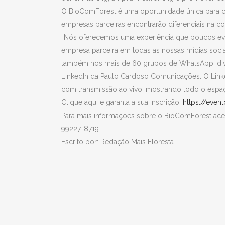
O BioComForest é uma oportunidade única para co
empresas parceiras encontrarão diferenciais na co
“Nós oferecemos uma experiência que poucos even
empresa parceira em todas as nossas mídias sociais
também nos mais de 60 grupos de WhatsApp, divu
LinkedIn da Paulo Cardoso Comunicações. O Linke
com transmissão ao vivo, mostrando todo o espaço
Clique aqui e garanta a sua inscrição:
https://even
Para mais informações sobre o BioComForest ac
99227-8719.
Escrito por: Redação Mais Floresta.