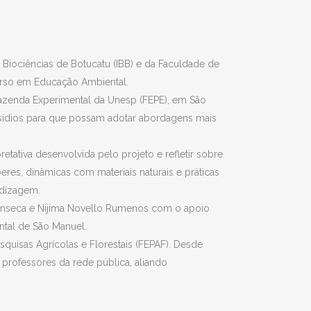
 Biociências de Botucatu (IBB) e da Faculdade de
urso em Educação Ambiental.
a Fazenda Experimental da Unesp (FEPE), em São
bsídios para que possam adotar abordagens mais
retativa desenvolvida pelo projeto e refletir sobre
res, dinâmicas com materiais naturais e práticas
ndizagem.
 Fonseca e Nijima Novello Rumenos com o apoio
tal de São Manuel.
quisas Agrícolas e Florestais (FEPAF). Desde
e professores da rede pública, aliando