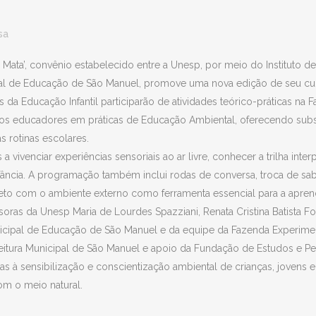
sa
ata’, convênio estabelecido entre a Unesp, por meio do Instituto de
cipal de Educação de São Manuel, promove uma nova edição de seu c
s da Educação Infantil participarão de atividades teórico-práticas n
 dos educadores em práticas de Educação Ambiental, oferecendo su
s rotinas escolares.
vivenciar experiências sensoriais ao ar livre, conhecer a trilha interp
fância. A programação também inclui rodas de conversa, troca de sabe
eto com o ambiente externo como ferramenta essencial para a apre
oras da Unesp Maria de Lourdes Spazziani, Renata Cristina Batista
icipal de Educação de São Manuel e da equipe da Fazenda Experimen
tura Municipal de São Manuel e apoio da Fundação de Estudos e Pes
as à sensibilização e conscientização ambiental de crianças, jovens 
com o meio natural.