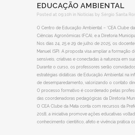
EDUCAÇÃO AMBIENTAL
Posted at 09:10h
in
Noticias
by
Sérgio Santa Ro
O Centro de Educação Ambiental – ‘CEA Clube da M
Ciências Agronômicas (FCA), e a Diretoria Muni
Nos dias 24, 25 e 29 de julho de 2025, os docente
Manuel (SP). A proposta visa ampliar a formação
sensíveis, criativas e conectadas à natureza em sua
Durante o curso, os professores serão convidados a 
estratégias didáticas de Educação Ambiental na in
de desemparedamento, valorizando o contato dir
O processo formativo é coordenado pelas profess
das coordenadoras pedagógicas da Diretoria Mun
O CEA Clube da Mata conta com recursos da Prefei
2018, a iniciativa promove ações educativas voltad
conhecimento científico, afeto e vivência prática 