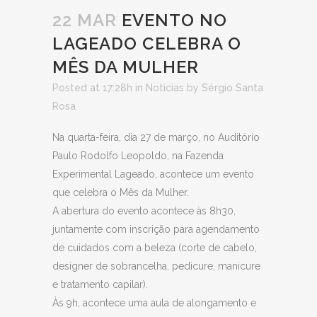
22 MAR
EVENTO NO
LAGEADO CELEBRA O
MÊS DA MULHER
Posted at 17:28h
in
Noticias
by
Sérgio Santa
Rosa
Na quarta-feira, dia 27 de março, no Auditório
Paulo Rodolfo Leopoldo, na Fazenda
Experimental Lageado, acontece um evento
que celebra o Mês da Mulher.
A abertura do evento acontece às 8h30,
juntamente com inscrição para agendamento
de cuidados com a beleza (corte de cabelo,
designer de sobrancelha, pedicure, manicure
e tratamento capilar).
Às 9h, acontece uma aula de alongamento e