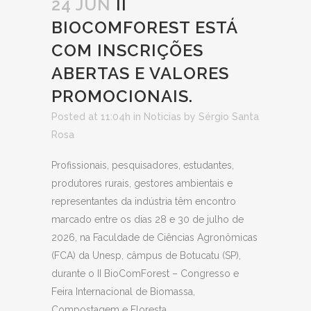
24 JUN
II
BIOCOMFOREST ESTÁ
COM INSCRIÇÕES
ABERTAS E VALORES
PROMOCIONAIS.
Posted at 11:04h
in
Noticias
by
Sérgio Santa
Rosa
Profissionais, pesquisadores, estudantes,
produtores rurais, gestores ambientais e
representantes da indústria têm encontro
marcado entre os dias 28 e 30 de julho de
2026, na Faculdade de Ciências Agronômicas
(FCA) da Unesp, câmpus de Botucatu (SP),
durante o II BioComForest – Congresso e
Feira Internacional de Biomassa,
Compostagem e Floresta.