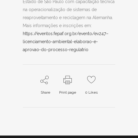
Estado de São Paulo com capacitação técnica
na operacionalização de sistemas de
reaproveitamento e reciclagem na Alemanha.
Mais informações e inscrições em:
https://eventos.fepaf.org.br/evento/ev247–
licenciamento-ambiental-elaborao-e-
aprovao-do-processo-regulatrio
Share
Print page
0
Likes