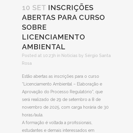
10 SET
INSCRIÇÕES
ABERTAS PARA CURSO
SOBRE
LICENCIAMENTO
AMBIENTAL
Posted at 10:23h
in
Noticias
by
Sérgio Santa
Rosa
Estão abertas as inscrições para o curso
“Licenciamento Ambiental – Elaboração e
Aprovação do Processo Regulatório”, que
será realizado de 29 de setembro a 8 de
novembro de 2025, com carga horária de 30
horas/aula.
A formação é voltada a profissionais,
estudantes e demais interessados em