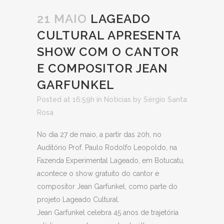
21 MAIO
LAGEADO
CULTURAL APRESENTA
SHOW COM O CANTOR
E COMPOSITOR JEAN
GARFUNKEL
Posted at 16:59h
in
Noticias
by
Sérgio Santa
Rosa
No dia 27 de maio, a partir das 20h, no
Auditório Prof. Paulo Rodolfo Leopoldo, na
Fazenda Experimental Lageado, em Botucatu,
acontece o show gratuito do cantor e
compositor Jean Garfunkel, como parte do
projeto Lageado Cultural.
Jean Garfunkel celebra 45 anos de trajetória