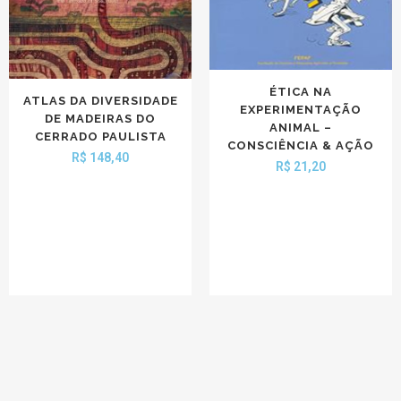
ÉTICA NA
ATLAS DA DIVERSIDADE
EXPERIMENTAÇÃO
DE MADEIRAS DO
ANIMAL –
CERRADO PAULISTA
CONSCIÊNCIA & AÇÃO
R$
148,40
R$
21,20
FEPAF - CNPJ: 50.786.714/0001-45 - Endereço: AV. Universitária, N° 3780
- Altos do Paraíso - Botucatu/SP - CEP: 18.610-034 - Fone/Fax: 14 3880-