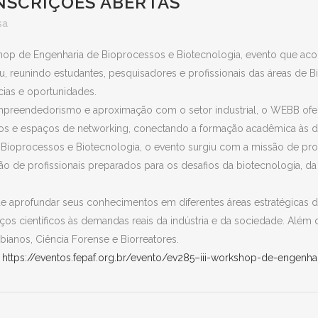
NSCRIÇÕES ABERTAS
sa
hop de Engenharia de Bioprocessos e Biotecnologia, evento que acon
reunindo estudantes, pesquisadores e profissionais das áreas de Bi
ias e oportunidades.
 empreendedorismo e aproximação com o setor industrial, o WEBB of
ticos e espaços de networking, conectando a formação acadêmica à
Bioprocessos e Biotecnologia, o evento surgiu com a missão de pro
ão de profissionais preparados para os desafios da biotecnologia, d
de aprofundar seus conhecimentos em diferentes áreas estratégicas d
s científicos às demandas reais da indústria e da sociedade. Além 
ianos, Ciência Forense e Biorreatores.
:
https://eventos.fepaf.org.br/evento/ev285–iii-workshop-de-engenh