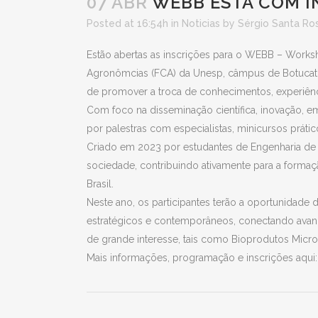
07 ABR
WEBB ESTÁ COM I
Posted at 16:54h
in
Noticias
by
Sérgio Santa Ro
Estão abertas as inscrições para o WEBB – Works
Agronômcias (FCA) da Unesp, câmpus de Botucatu, 
de promover a troca de conhecimentos, experiênc
Com foco na disseminação científica, inovação,
por palestras com especialistas, minicursos prá
Criado em 2023 por estudantes de Engenharia de 
sociedade, contribuindo ativamente para a formaç
Brasil.
Neste ano, os participantes terão a oportunidade 
estratégicos e contemporâneos, conectando avanço
de grande interesse, tais como Bioprodutos Microb
Mais informações, programação e inscrições aqui