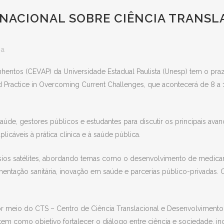
ACIONAL SOBRE CIÊNCIA TRANSL
sa
ntos (CEVAP) da Universidade Estadual Paulista (Unesp) tem o prazer
nd Practice in Overcoming Current Challenges, que acontecerá de 8 
aúde, gestores públicos e estudantes para discutir os principais ava
icáveis à prática clínica e à saúde pública.
ios satélites, abordando temas como o desenvolvimento de medicam
amentação sanitária, inovação em saúde e parcerias público-privada
 meio do CTS – Centro de Ciência Translacional e Desenvolvimento d
em como objetivo fortalecer o diálogo entre ciência e sociedade, i