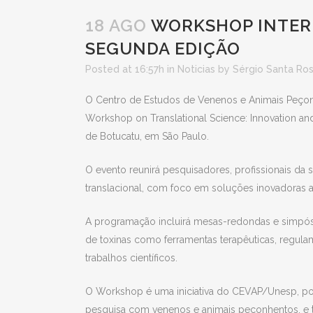
18 AGO
WORKSHOP INTERN
SEGUNDA EDIÇÃO
Posted at 16:57h
in
Noticias
by
Sérgio Santa Ro
O Centro de Estudos de Venenos e Animais Peçonhe
Workshop on Translational Science: Innovation a
de Botucatu, em São Paulo.
O evento reunirá pesquisadores, profissionais da s
translacional, com foco em soluções inovadoras apl
A programação incluirá mesas-redondas e simpós
de toxinas como ferramentas terapêuticas, regul
trabalhos científicos.
O Workshop é uma iniciativa do CEVAP/Unesp, por
pesquisa com venenos e animais peçonhentos, e t