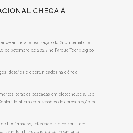
ACIONAL CHEGA À
 de anunciar a realização do 2nd International
a 10 de setembro de 2025, no Parque Tecnológico
nços, desafios e oportunidades na ciência
entos, terapias baseadas em biotecnologia, uso
s. Contará também com sessões de apresentação de
e Biofármacos, referência internacional em
ncentivando a translação do conhecimento